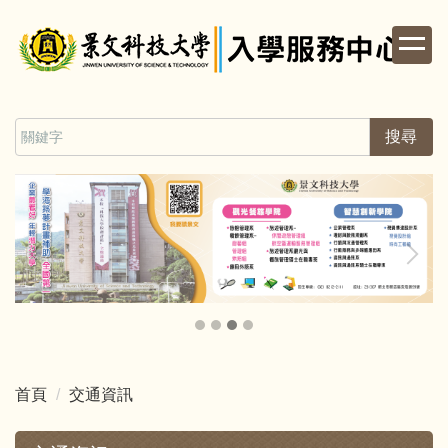
跳
到
主
要
內
容
搜尋
區
首頁
交通資訊