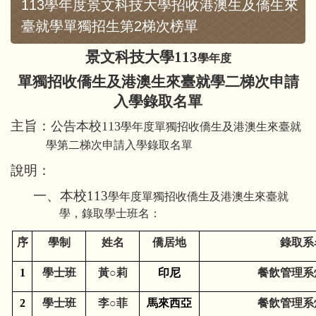
113學年度景文科技大學招收港澳生及僑生來
臺就學單獨招生第2梯次榜單
景文科技大學113
學年度
單獨招收僑生及港澳生來臺就學二梯次申請
入學錄取名單
主旨：
公告本校113
學年度單獨招收僑生及港澳生來臺就
學第二梯次申請入學錄取名單
說明：
一、本校113
學年度單獨招收僑生及港澳生來臺就
學，錄取學士班名：
序
學制
姓名
僑居地
錄取系
1
學士班
黃○莉
印尼
餐飲管理系
2
學士班
李○菲
馬來西亞
餐飲管理系