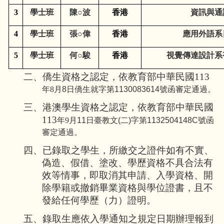
3
學士班
陳○波
香港
資訊與通
4
學士班
張○偉
香港
應用外語系
5
學士班
何○駿
香港
視覺傳達設計系
二、僑生資格之認定，依教育部中華民國113
年8
月8日僑生就字第1130083614號函審定通過。
三、港澳學生資格之認定，依教育部中華民國
113
年9
月11日臺教文(二)字第1132504148C號函
審定通過。
四、已錄取之學生，所繳交之證件如有不實、
偽造、假借、塗改、學歷資格不具合法有
效等情事，即取消其申請、入學資格、開
除學籍或撤銷畢業資格與學位證書，且不
發給任何學歷（力）證明。
五、錄取生應依入學通知之規定日期辦理報到