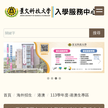
跳
到
主
要
內
容
搜尋
區
首頁
海外招生
港澳
113學年度-港澳生專區