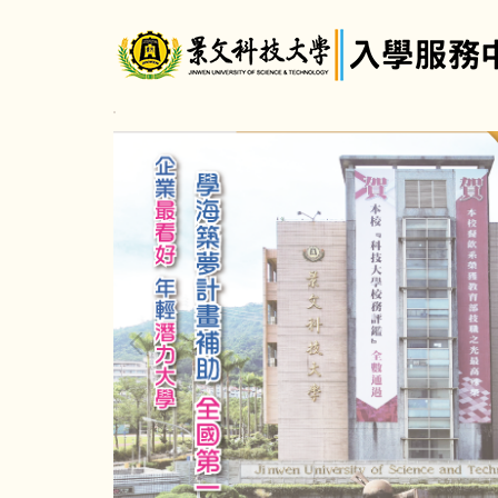
跳
到
主
要
內
容
區