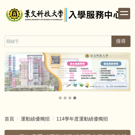
跳
到
主
要
內
容
搜尋
區
首頁
運動績優獨招
114學年度運動績優獨招