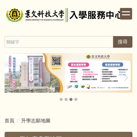
跳
到
主
要
內
容
搜尋
區
首頁
升學志願地圖